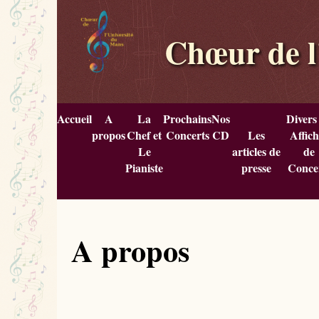
Chœur de l
Accueil
A
La
Prochains
Nos
Divers
propos
Chef et
Concerts
CD
Les
Affich
Le
articles de
de
Pianiste
presse
Conce
A propos