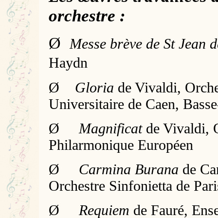
orchestre :
Ø
Messe brève de St Jean 
Haydn
Ø
Gloria
de Vivaldi, Orche
Universitaire de Caen, Bas
Ø
Magnificat
de Vivaldi, 
Philarmonique Européen
Ø
Carmina Burana
de Car
Orchestre Sinfonietta de Pari
Ø
Requiem
de Fauré, Ens