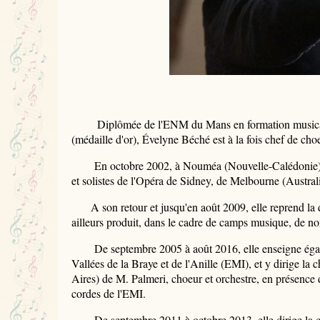
Diplômée de l'ENM du Mans en formation musicale, d
(médaille d'or), Évelyne Béché est à la fois chef de cho
En octobre 2002, à Nouméa (Nouvelle-Calédonie), ell
et solistes de l'Opéra de Sidney, de Melbourne (Austra
A son retour et jusqu'en août 2009, elle reprend la di
ailleurs produit, dans le cadre de camps musique, de 
De septembre 2005 à août 2016, elle enseigne égalem
Vallées de la Braye et de l'Anille (EMI), et y dirige la
Aires) de M. Palmeri, choeur et orchestre, en présence
cordes de l'EMI.
De septembre 2011 à octobre 2013, elle dirige la ch