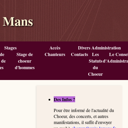
u Mans
Stages
Accès
Divers Administration
 de
Stage de
Chanteurs
Contacts
Les
Le Consei
 de
choeur
Statuts
d'Administra
es
d'hommes
du
Choeur
Des Infos ?
Pour être informé de l'actualité du
Choeur, des concerts, et autres
manifestations, il suffit d'envoyer