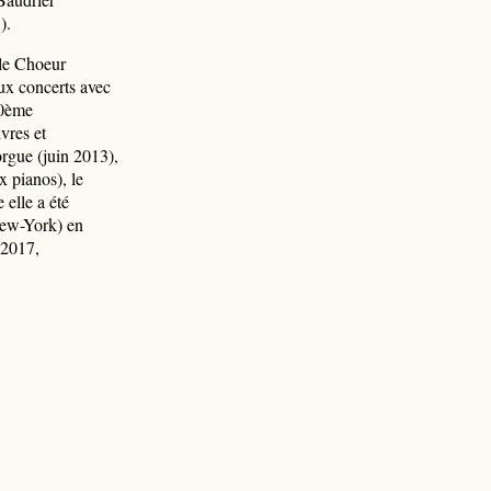
).
 le Choeur
ux concerts avec
20ème
vres et
rgue (juin 2013),
 pianos), le
elle a été
New-York) en
n 2017,