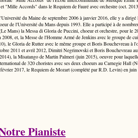
 et "Mille Accords" dans le Requiem de Fauré avec orchestre (oct. 2013
niversité du Maine de septembre 2006 à janvier 2016, elle y a dirigé
hoeur de l'Université du Mans depuis 1993. Elle a participé à de nombre
(Le Mans) la Messa di Gloria de Puccini, choeur et orchestre, pour le 
in 2008, et, la Messe de l'Homme Armé de Jenkins avec le groupe de cui
0), le Gloria de Rutter avec le même groupe et Boris Bouchevreau à l'o
bre 2011 et avril 2012, Dimitri Negrimovski et Boris Bouchevreau aux
14), la Misatango de Martín Palmeri (juin 2015), oeuvre pour laquelle 
nternational de 320 choristes avec ses deux choeurs au Carnegie Hall (
 février 2017, le Requiem de Mozart (complété par R.D. Levin) en jui
Notre Pianiste