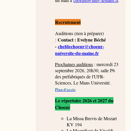
un mail à
chorum@univ-lemans.fr
.
Recrutement
Auditions (rien à préparer)
Co
ntact : Evelyne Béché
:
-
chefdechoeur@choeur-
universite-du-maine.fr
Prochaines auditions
: mercredi 23
septembre 2026, 20h30, salle P6
des préfabriqués de l'UFR-
Sciences, Le Mans Université.
P
lan d'accès
Le répertoire 2026 et 2027 du
Choeur
La Missa Brevis de Mozart
KV 194
Le Magnificat de Vivaldi