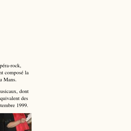
opéra-rock,
ent composé la
du Mans.
usicaux, dont
équivalent des
eptembre 1999.