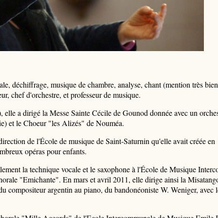
échiffrage, musique de chambre, analyse, chant (mention très bien
eur, chef d'orchestre, et professeur de musique.
e a dirigé la Messe Sainte Cécile de Gounod donnée avec un orches
lie) et le Choeur "les Alizés" de Nouméa.
rection de l'École de musique de Saint-Saturnin qu'elle avait créée en 
nombreux opéras pour enfants.
ent la technique vocale et le saxophone à l'École de Musique Inter
 chorale "Emichante". En mars et avril 2011, elle dirige ainsi la Misata
 du compositeur argentin au piano, du bandonéoniste W. Weniger, avec l
orale "Mille Accords" de l'Ecole Intercommunale de Musique Emile 