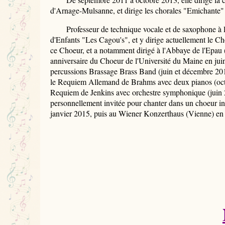
d'Arnage-Mulsanne, et dirige les chorales "Emichante"
Professeur de technique vocale et de saxophone à l'U
d'Enfants "Les Cagou's", et y dirige actuellement le C
ce Choeur, et a notamment dirigé à l'Abbaye de l'Epau 
anniversaire du Choeur de l'Université du Maine en ju
percussions Brassage Brass Band (juin et décembre 201
le Requiem Allemand de Brahms avec deux pianos (octo
Requiem de Jenkins avec orchestre symphonique (juin 20
personnellement invitée pour chanter dans un choeur i
janvier 2015, puis au Wiener Konzerthaus (Vienne) en