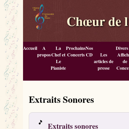
Chœur de l
Accueil
A
La
Prochains
Nos
Divers
propos
Chef et
Concerts
CD
Les
Affich
Le
articles de
de
Pianiste
presse
Conce
Extraits Sonores
🎵
Extraits sonores